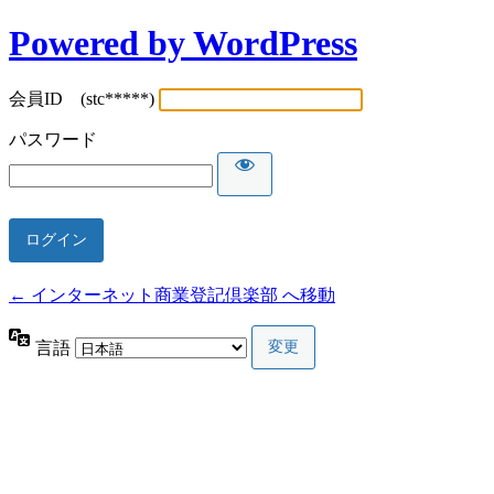
Powered by WordPress
会員ID (stc*****)
パスワード
← インターネット商業登記倶楽部 へ移動
言語