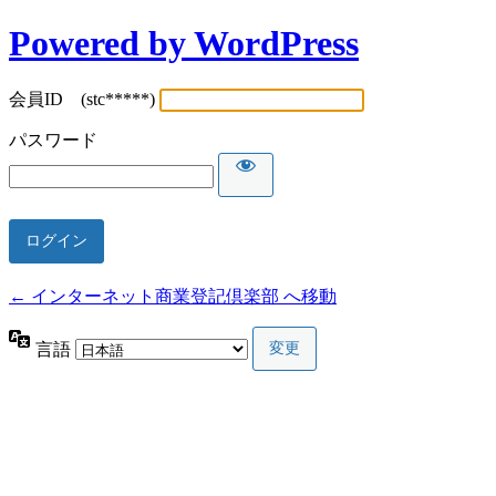
Powered by WordPress
会員ID (stc*****)
パスワード
← インターネット商業登記倶楽部 へ移動
言語