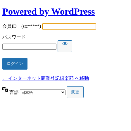
Powered by WordPress
会員ID (stc*****)
パスワード
← インターネット商業登記倶楽部 へ移動
言語