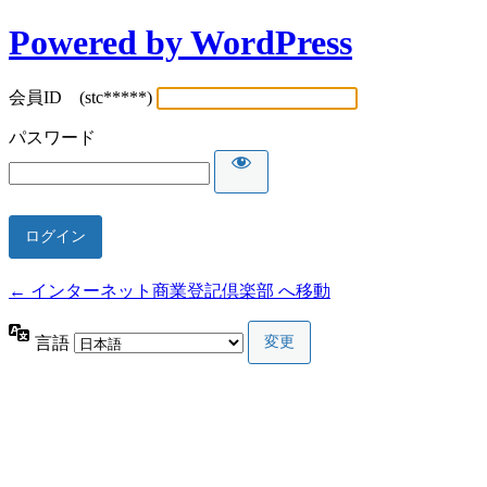
Powered by WordPress
会員ID (stc*****)
パスワード
← インターネット商業登記倶楽部 へ移動
言語