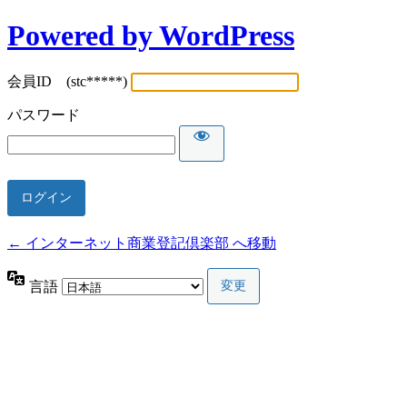
Powered by WordPress
会員ID (stc*****)
パスワード
← インターネット商業登記倶楽部 へ移動
言語