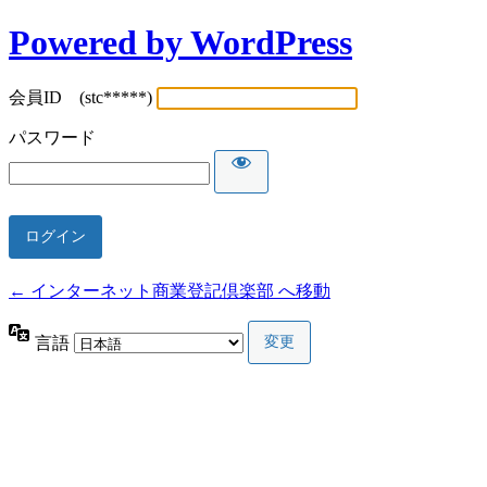
Powered by WordPress
会員ID (stc*****)
パスワード
← インターネット商業登記倶楽部 へ移動
言語