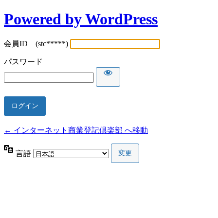
Powered by WordPress
会員ID (stc*****)
パスワード
← インターネット商業登記倶楽部 へ移動
言語