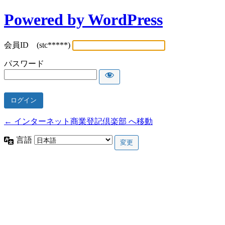
Powered by WordPress
会員ID (stc*****)
パスワード
← インターネット商業登記倶楽部 へ移動
言語