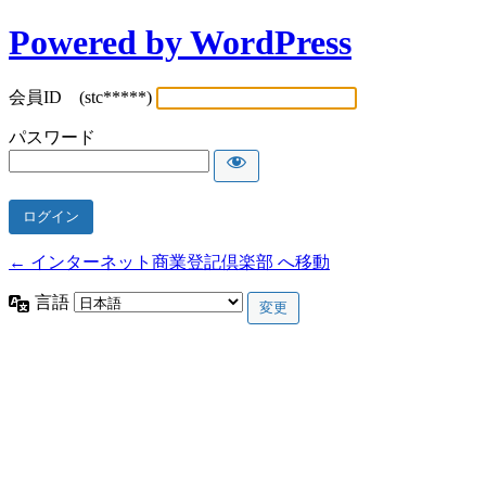
Powered by WordPress
会員ID (stc*****)
パスワード
← インターネット商業登記倶楽部 へ移動
言語