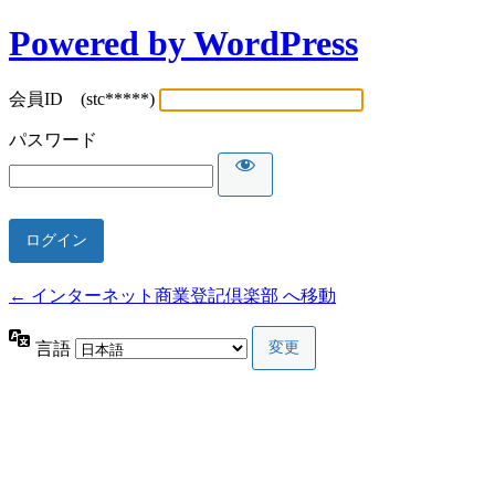
Powered by WordPress
会員ID (stc*****)
パスワード
← インターネット商業登記倶楽部 へ移動
言語