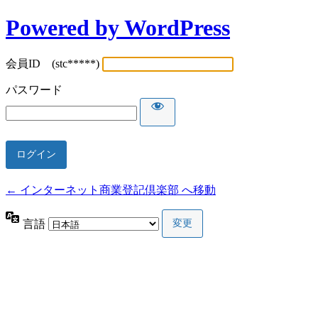
Powered by WordPress
会員ID (stc*****)
パスワード
← インターネット商業登記倶楽部 へ移動
言語