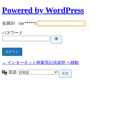
Powered by WordPress
会員ID (stc*****)
パスワード
← インターネット商業登記倶楽部 へ移動
言語