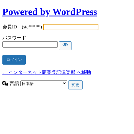
Powered by WordPress
会員ID (stc*****)
パスワード
← インターネット商業登記倶楽部 へ移動
言語