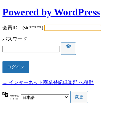
Powered by WordPress
会員ID (stc*****)
パスワード
← インターネット商業登記倶楽部 へ移動
言語