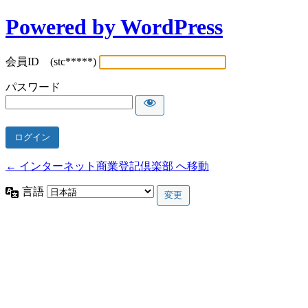
Powered by WordPress
会員ID (stc*****)
パスワード
← インターネット商業登記倶楽部 へ移動
言語