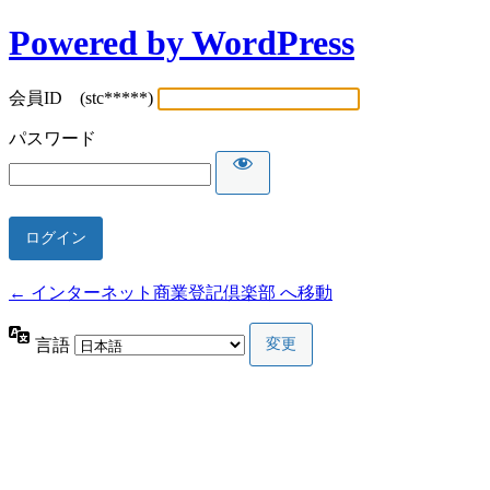
Powered by WordPress
会員ID (stc*****)
パスワード
← インターネット商業登記倶楽部 へ移動
言語