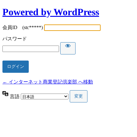
Powered by WordPress
会員ID (stc*****)
パスワード
← インターネット商業登記倶楽部 へ移動
言語