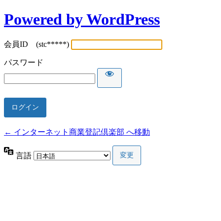
Powered by WordPress
会員ID (stc*****)
パスワード
← インターネット商業登記倶楽部 へ移動
言語