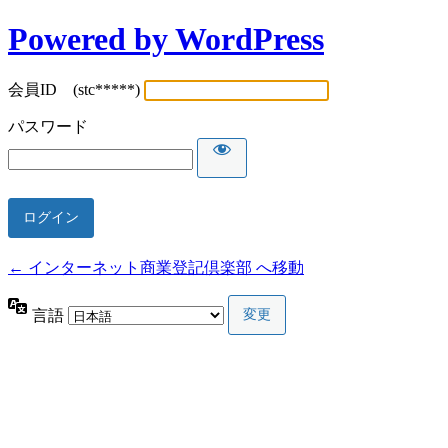
Powered by WordPress
会員ID (stc*****)
パスワード
← インターネット商業登記倶楽部 へ移動
言語