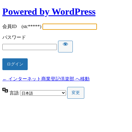
Powered by WordPress
会員ID (stc*****)
パスワード
← インターネット商業登記倶楽部 へ移動
言語