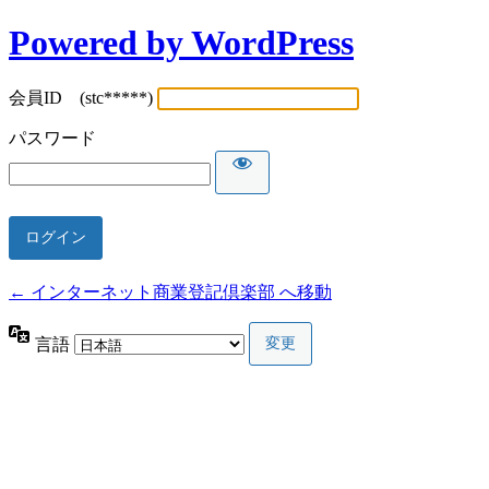
Powered by WordPress
会員ID (stc*****)
パスワード
← インターネット商業登記倶楽部 へ移動
言語