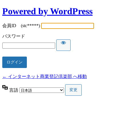
Powered by WordPress
会員ID (stc*****)
パスワード
← インターネット商業登記倶楽部 へ移動
言語