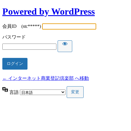
Powered by WordPress
会員ID (stc*****)
パスワード
← インターネット商業登記倶楽部 へ移動
言語