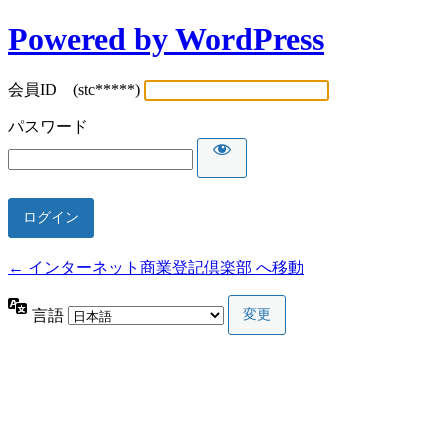
Powered by WordPress
会員ID (stc*****)
パスワード
← インターネット商業登記倶楽部 へ移動
言語