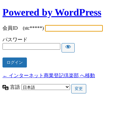
Powered by WordPress
会員ID (stc*****)
パスワード
← インターネット商業登記倶楽部 へ移動
言語