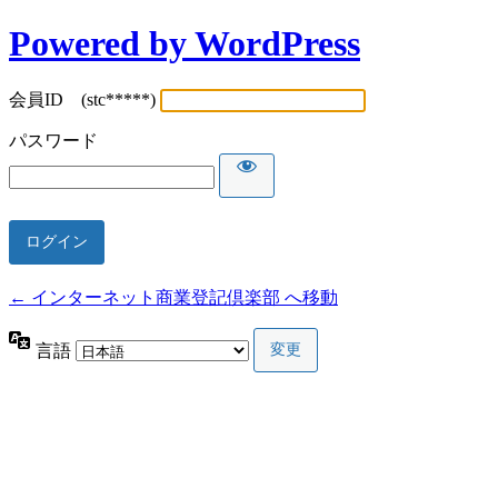
Powered by WordPress
会員ID (stc*****)
パスワード
← インターネット商業登記倶楽部 へ移動
言語