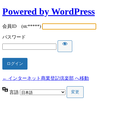
Powered by WordPress
会員ID (stc*****)
パスワード
← インターネット商業登記倶楽部 へ移動
言語