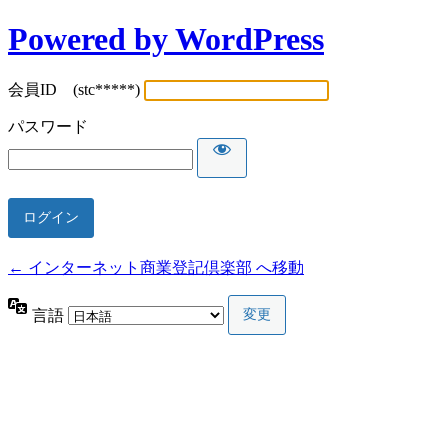
Powered by WordPress
会員ID (stc*****)
パスワード
← インターネット商業登記倶楽部 へ移動
言語