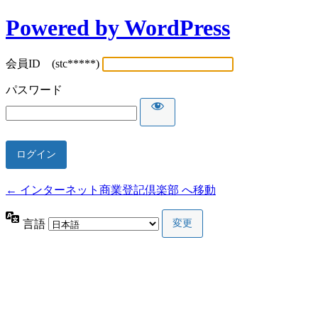
Powered by WordPress
会員ID (stc*****)
パスワード
← インターネット商業登記倶楽部 へ移動
言語