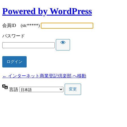
Powered by WordPress
会員ID (stc*****)
パスワード
← インターネット商業登記倶楽部 へ移動
言語