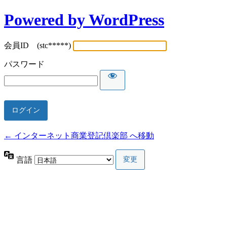
Powered by WordPress
会員ID (stc*****)
パスワード
← インターネット商業登記倶楽部 へ移動
言語