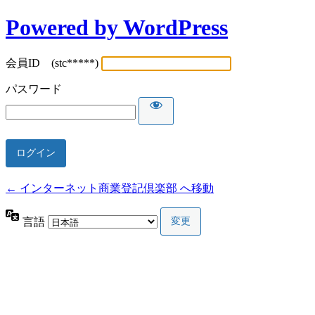
Powered by WordPress
会員ID (stc*****)
パスワード
← インターネット商業登記倶楽部 へ移動
言語