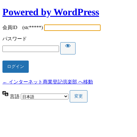
Powered by WordPress
会員ID (stc*****)
パスワード
← インターネット商業登記倶楽部 へ移動
言語