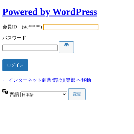
Powered by WordPress
会員ID (stc*****)
パスワード
← インターネット商業登記倶楽部 へ移動
言語