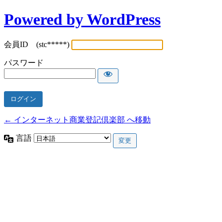
Powered by WordPress
会員ID (stc*****)
パスワード
← インターネット商業登記倶楽部 へ移動
言語