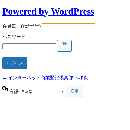
Powered by WordPress
会員ID (stc*****)
パスワード
← インターネット商業登記倶楽部 へ移動
言語