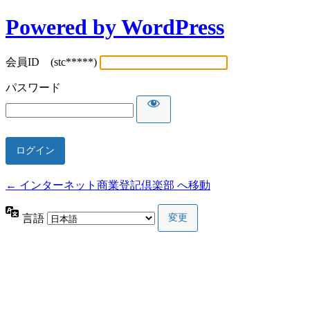
Powered by WordPress
会員ID (stc*****)
パスワード
← インターネット商業登記倶楽部 へ移動
言語