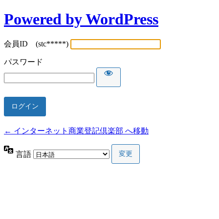
Powered by WordPress
会員ID (stc*****)
パスワード
← インターネット商業登記倶楽部 へ移動
言語