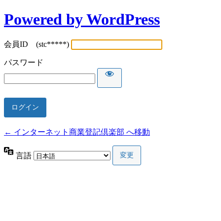
Powered by WordPress
会員ID (stc*****)
パスワード
← インターネット商業登記倶楽部 へ移動
言語