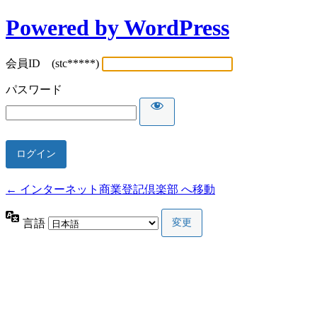
Powered by WordPress
会員ID (stc*****)
パスワード
← インターネット商業登記倶楽部 へ移動
言語