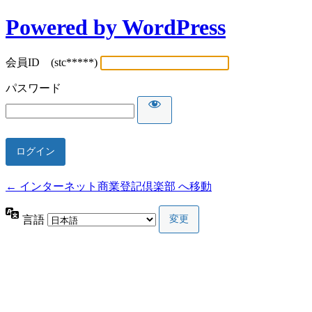
Powered by WordPress
会員ID (stc*****)
パスワード
← インターネット商業登記倶楽部 へ移動
言語