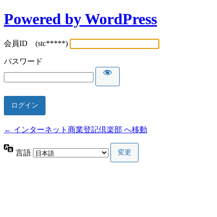
Powered by WordPress
会員ID (stc*****)
パスワード
← インターネット商業登記倶楽部 へ移動
言語