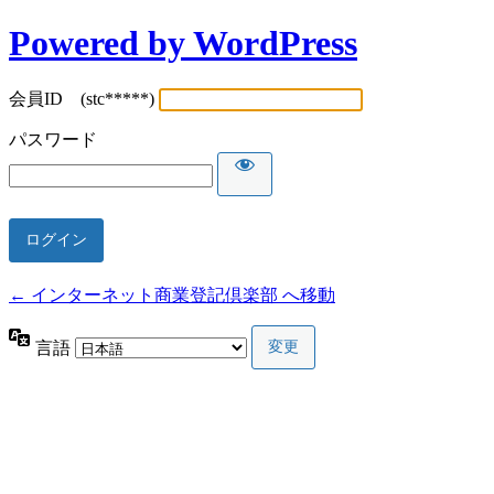
Powered by WordPress
会員ID (stc*****)
パスワード
← インターネット商業登記倶楽部 へ移動
言語