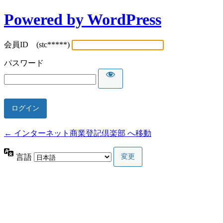
Powered by WordPress
会員ID (stc*****)
パスワード
← インターネット商業登記倶楽部 へ移動
言語