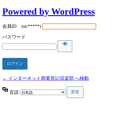
Powered by WordPress
会員ID (stc*****)
パスワード
← インターネット商業登記倶楽部 へ移動
言語