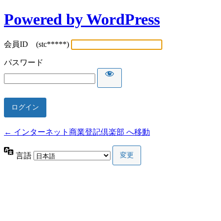
Powered by WordPress
会員ID (stc*****)
パスワード
← インターネット商業登記倶楽部 へ移動
言語