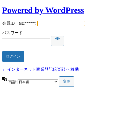
Powered by WordPress
会員ID (stc*****)
パスワード
← インターネット商業登記倶楽部 へ移動
言語