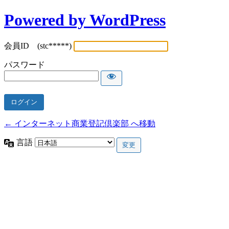
Powered by WordPress
会員ID (stc*****)
パスワード
← インターネット商業登記倶楽部 へ移動
言語