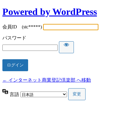
Powered by WordPress
会員ID (stc*****)
パスワード
← インターネット商業登記倶楽部 へ移動
言語