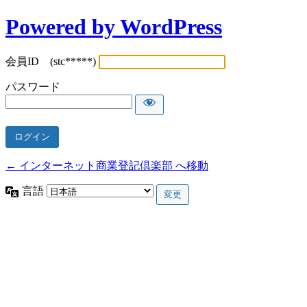
Powered by WordPress
会員ID (stc*****)
パスワード
← インターネット商業登記倶楽部 へ移動
言語